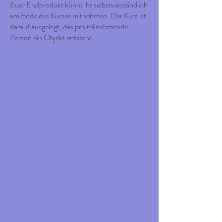
Euer Endprodukt könnt ihr selbstverständlich
am Ende des Kurses mitnehmen. Der Kurs ist
darauf ausgelegt, das pro teilnehmende
Person ein Objekt entsteht.