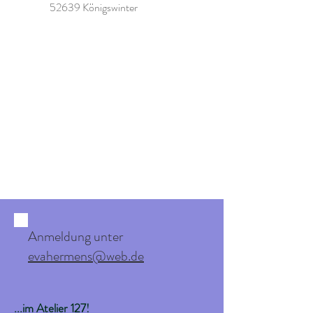
52639 Königswinter
Anmeldung unter
evahermens@web.de
...im Atelier 127!